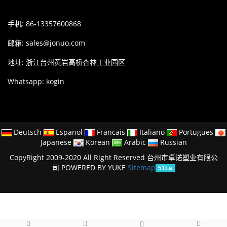
手机: 86-13357600868
邮箱:
sales@jonuo.com
地址: 浙江台州黄岩高桥杏林工业园区
Whatsapp: kogin
Deutsch
Espanol
Francais
Italiano
Portugues
Japanese
Korean
Arabic
Russian
CopyRight 2009-2020 All Right Reserved 台州市卓诺塑业有限公
司
POWERED BY YUKE
Sitemap
51La